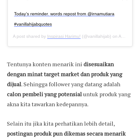
Today’s reminder. words repost from @irnamutiara
#vanillahijabquotes
A post shared by
Inspirasi Harimu!
(@vanillahijab) on
Aug 6, 2019 at 5:00pm PDT
Tentunya konten menarik ini
disesuaikan
dengan minat target market dan produk yang
dijual
. Sehingga follower yang datang adalah
calon pembeli yang potensial
untuk produk yang
akna kita tawarkan kedepannya.
Selain itu jika kita perhatikan lebih detail,
postingan produk pun dikemas secara menarik