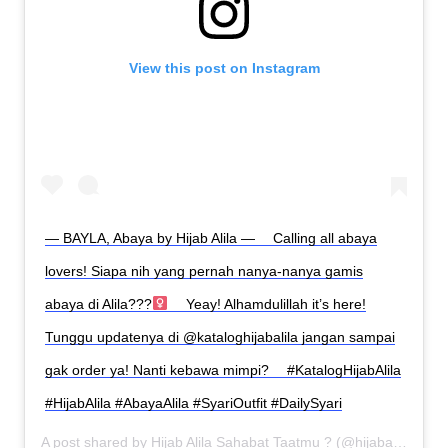
View this post on Instagram
— BAYLA, Abaya by Hijab Alila — ⠀ Calling all abaya
lovers! Siapa nih yang pernah nanya-nanya gamis
abaya di Alila???‍
⠀ Yeay! Alhamdulillah it’s here!
Tunggu updatenya di @kataloghijabalila jangan sampai
gak order ya! Nanti kebawa mimpi? ⠀ #KatalogHijabAlila
#HijabAlila #AbayaAlila #SyariOutfit #DailySyari
A post shared by
Hijab Alila Sahabat Taatmu ?
(@hijabalila) on
A