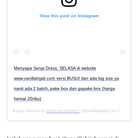
View this post on Instagram
Menyapa Senja Dress, SELASA di website
www.vanillahijab.com versi BUSUI dan ada big size ya
nanti ada 2 batch, pake box dan gapake box (harga
hemat 20ribu)
A post shared by
Inspirasi Harimu!
(@vanillahijab) on
Jul 20, 2019 at 7:26pm PDT